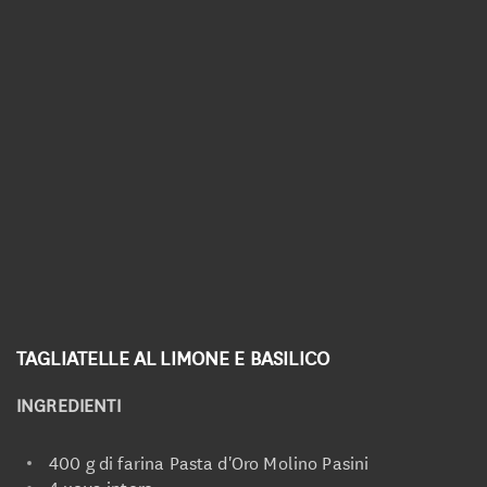
Linea Biologica
Linea Elementi
Linea Primitiva
Granozero
TAGLIATELLE AL LIMONE E BASILICO
INGREDIENTI
400 g di farina
Pasta d'Oro Molino Pasini
4 uova intere