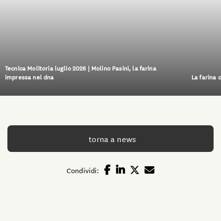
Tecnica Molitoria luglio 2026 | Molino Pasini, la farina
impressa nel dna
La farina 
torna a news
Condividi: