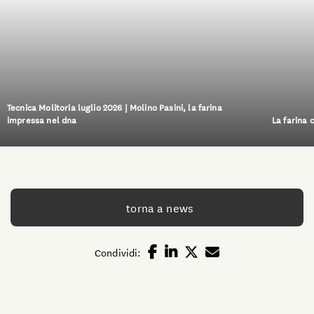
Tecnica Molitoria luglio 2026 | Molino Pasini, la farina
impressa nel dna
La farina 
torna a news
Condividi: