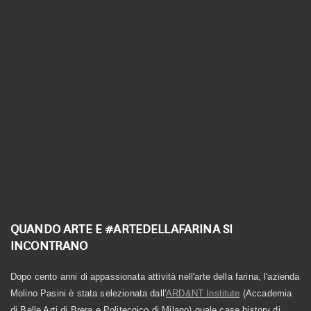
Linea Biologica
Linea Elementi
Linea Primitiva
Granozero
QUANDO ARTE E #ARTEDELLAFARINA SI
INCONTRANO
Dopo cento anni di appassionata attività nell'arte della farina, l'azienda
Molino Pasini è stata selezionata dall'
ARD&NT Institute
(Accademia
di Belle Arti di Brera e Politecnico di Milano) quale case history di