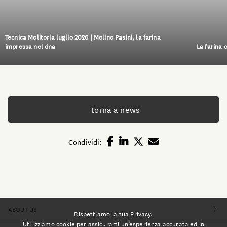
Tecnica Molitoria luglio 2026 | Molino Pasini, la farina
impressa nel dna
La farina 
torna a news
Condividi:
ABOUT US
Rispettiamo la tua Privacy.
Utilizziamo cookie per assicurarti un’esperienza accurata ed in