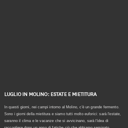
Linea Biologica
Linea Elementi
Linea Primitiva
Granozero
LUGLIO IN MOLINO: ESTATE E MIETITURA
In questi giorni, nei campi intorno al Molino, c'è un grande fermento.
Sono i giorni della mietitura e siamo tutti molto euforici: sarà l'estate,
saranno il clima e le vacanze che si avvicinano, sarà l'idea di
raccogliere dopo un anno di fatiche ciò che abbiamo seminato…