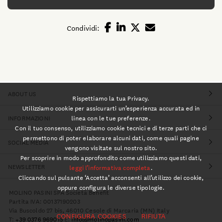
Condividi:
ABOUT US
Rispettiamo la tua Privacy.
Utilizziamo cookie per assicurarti un’esperienza accurata ed in
linea con le tue preferenze.
INFORMAZIONI
Con il tuo consenso, utilizziamo cookie tecnici e di terze parti che ci
permettono di poter elaborare alcuni dati, come quali pagine
SOCIAL MEDIA
vengono visitate sul nostro sito.
Per scoprire in modo approfondito come utilizziamo questi dati,
NEWSLETTER
leggi l’informativa completa
.
Cliccando sul pulsante ‘Accetta’ acconsenti all’utilizzo dei cookie,
oppure configura le diverse tipologie.
MOLINO PASINI SPA Società Benefit
Partita IVA: 00137190203
Via Buscoldo 27 bis, 46010 Cesole di Marcaria (MN) Italy
CONFIGURA COOKIES
RIFIUTA
T:
+39 0376 969015
E:
info@molinopasini.com