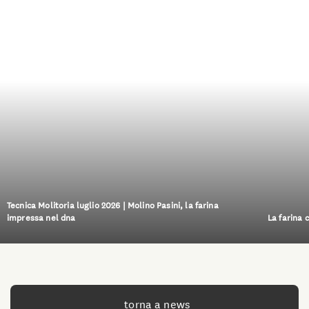
Tecnica Molitoria luglio 2026 | Molino Pasini, la farina
impressa nel dna
La farina 
torna a news