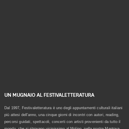
Linea Biologica
Linea Elementi
Linea Primitiva
Granozero
UN MUGNAIO AL FESTIVALETTERATURA
Dal 1997, Festivaletteratura è uno degli appuntamenti culturali italiani
più attesi dell'anno, una cinque giorni di incontri con autori, reading,
percorsi guidati, spettacoli, concerti con artisti provenienti da tutto il
mondo, che si ritrovano vicinissimo al Molino, nella nostra Mantova,