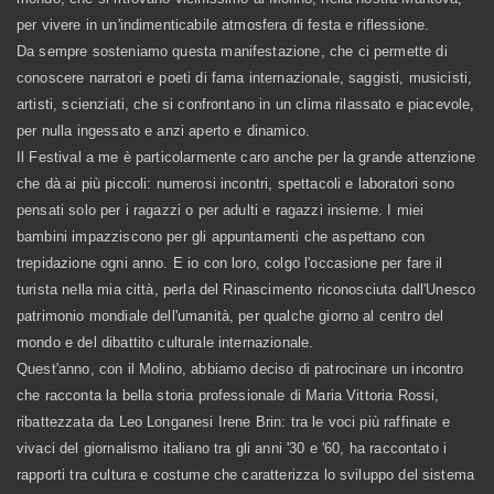
per vivere in un'indimenticabile atmosfera di festa e riflessione.
Da sempre sosteniamo questa manifestazione, che ci permette di
conoscere narratori e poeti di fama internazionale, saggisti, musicisti,
artisti, scienziati, che si confrontano in un clima rilassato e piacevole,
per nulla ingessato e anzi aperto e dinamico.
Il Festival a me è particolarmente caro anche per la grande attenzione
che dà ai più piccoli: numerosi incontri, spettacoli e laboratori sono
pensati solo per i ragazzi o per adulti e ragazzi insieme. I miei
bambini impazziscono per gli appuntamenti che aspettano con
trepidazione ogni anno. E io con loro, colgo l'occasione per fare il
turista nella mia città, perla del Rinascimento riconosciuta dall'Unesco
patrimonio mondiale dell'umanità, per qualche giorno al centro del
mondo e del dibattito culturale internazionale.
Quest'anno, con il Molino, abbiamo deciso di patrocinare un incontro
che racconta la bella storia professionale di Maria Vittoria Rossi,
ribattezzata da Leo Longanesi Irene Brin: tra le voci più raffinate e
vivaci del giornalismo italiano tra gli anni '30 e '60, ha raccontato i
rapporti tra cultura e costume che caratterizza lo sviluppo del sistema