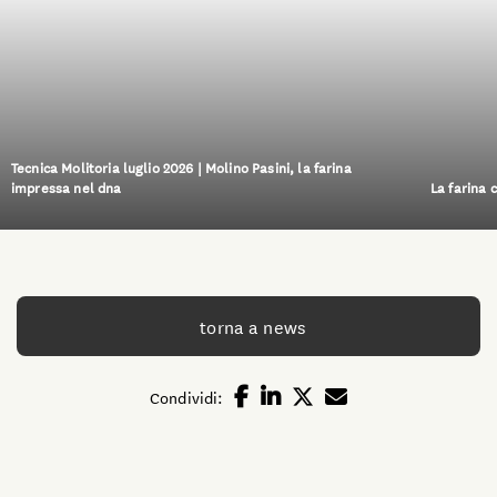
Tecnica Molitoria luglio 2026 | Molino Pasini, la farina
impressa nel dna
La farina 
torna a news
Condividi: