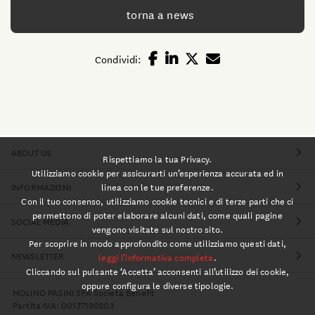
torna a news
Condividi:
ABOUT US
Rispettiamo la tua Privacy.
Utilizziamo cookie per assicurarti un’esperienza accurata ed in
linea con le tue preferenze.
INFORMAZIONI
Con il tuo consenso, utilizziamo cookie tecnici e di terze parti che ci
permettono di poter elaborare alcuni dati, come quali pagine
SOCIAL MEDIA
vengono visitate sul nostro sito.
Per scoprire in modo approfondito come utilizziamo questi dati,
NEWSLETTER
leggi l’informativa completa
.
Cliccando sul pulsante ‘Accetta’ acconsenti all’utilizzo dei cookie,
oppure configura le diverse tipologie.
MOLINO PASINI SPA Società Benefit
Partita IVA: 00137190203