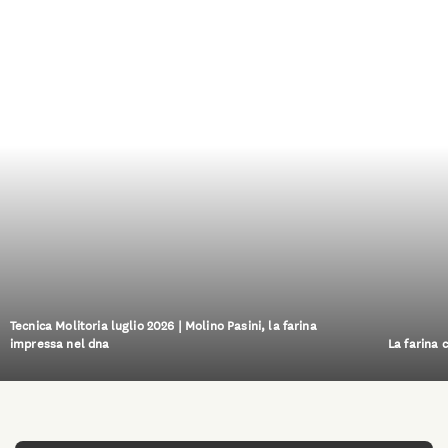
Tecnica Molitoria luglio 2026 | Molino Pasini, la farina
impressa nel dna
La farina 