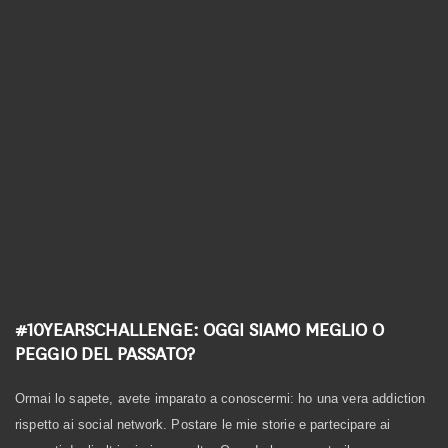
Linea Biologica
Linea Elementi
Linea Primitiva
Granozero
#10YEARSCHALLENGE: OGGI SIAMO MEGLIO O
PEGGIO DEL PASSATO?
Ormai lo sapete, avete imparato a conoscermi: ho una vera addiction
rispetto ai social network. Postare le mie storie e partecipare ai