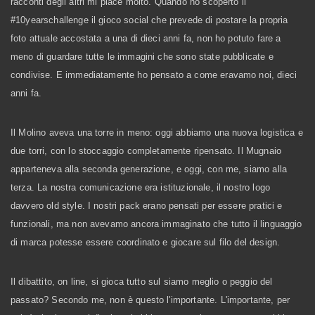
racconti degli altri mi piace molto. Quando ho scoperto il
#10yearschallenge il gioco social che prevede di postare la propria
foto attuale accostata a una di dieci anni fa, non ho potuto fare a
meno di guardare tutte le immagini che sono state pubblicate e
condivise. E immediatamente ho pensato a come eravamo noi, dieci
anni fa.
Il Molino aveva una torre in meno: oggi abbiamo una nuova logistica e
due torri, con lo stoccaggio completamente ripensato. Il Mugnaio
apparteneva alla seconda generazione, e oggi, con me, siamo alla
terza. La nostra comunicazione era istituzionale, il nostro logo
davvero old style. I nostri pack erano pensati per essere pratici e
funzionali, ma non avevamo ancora immaginato che tutto il linguaggio
di marca potesse essere coordinato e giocare sul filo del design.
Il dibattito, on line, si gioca tutto sul siamo meglio o peggio del
passato? Secondo me, non è questo l'importante.
L'importante, per