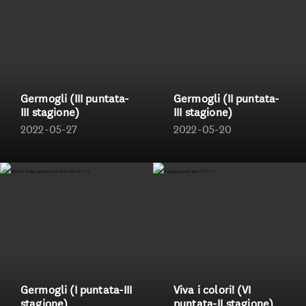
Linea Biologica
Linea Elementi
Linea Primitiva
Germogli (III puntata-
Germogli (II puntata-
III stagione)
III stagione)
2022-05-27
2022-05-20
Granozero
Germogli (I puntata-III
Viva i colori! (VI
stagione)
puntata-II stagione)