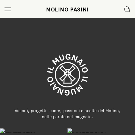
MOLINO PASINI
Farine
Molino
Mugnaio
Piccolo formato
Azienda
News e ricette
Panificazione
Atelier
Magazine cartaceo
Pasta Fresca
Certificazioni
Podcast
Pasticceria
Comunicazione
Limited Edition Natale
Pizzeria
Video YouTube
Visioni, progetti, cuore, passioni e scelte del Molino,
nelle parole del mugnaio.
Gnocchi