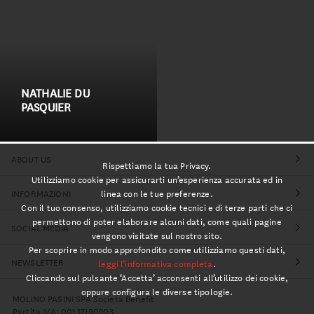
NATHALIE DU
PASQUIER
ABOUT US
Rispettiamo la tua Privacy.
Utilizziamo cookie per assicurarti un’esperienza accurata ed in
INFORMAZIONI
linea con le tue preferenze.
Con il tuo consenso, utilizziamo cookie tecnici e di terze parti che ci
permettono di poter elaborare alcuni dati, come quali pagine
SOCIAL MEDIA
vengono visitate sul nostro sito.
Per scoprire in modo approfondito come utilizziamo questi dati,
NEWSLETTER
leggi l’informativa completa
.
Cliccando sul pulsante ‘Accetta’ acconsenti all’utilizzo dei cookie,
oppure configura le diverse tipologie.
MOLINO PASINI SPA Società Benefit
Partita IVA: 00137190203