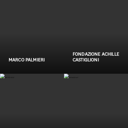
Linea Biologica
Linea Elementi
Linea Primitiva
FONDAZIONE ACHILLE
Granozero
MARCO PALMIERI
CASTIGLIONI