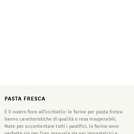
Linea Biologica
Linea Elementi
Linea Primitiva
Granozero
PASTA FRESCA
È il nostro fiore all’occhiello: le farine per pasta fresca
hanno caratteristiche di qualità e resa insuperabili.
Nate per accontentare tutti i pastifici, le farine sono
perfette sia per l’uso manuale sia per impastatrici e