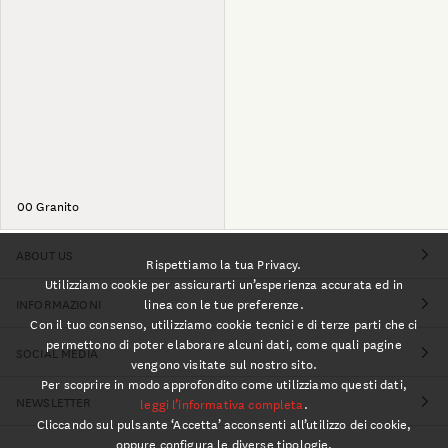
00 Granito
ABOUT US
Rispettiamo la tua Privacy.
Utilizziamo cookie per assicurarti un’esperienza accurata ed in
INFORMAZIONI
linea con le tue preferenze.
Con il tuo consenso, utilizziamo cookie tecnici e di terze parti che ci
permettono di poter elaborare alcuni dati, come quali pagine
SOCIAL MEDIA
vengono visitate sul nostro sito.
Per scoprire in modo approfondito come utilizziamo questi dati,
NEWSLETTER
leggi l’informativa completa
.
Cliccando sul pulsante ‘Accetta’ acconsenti all’utilizzo dei cookie,
oppure configura le diverse tipologie.