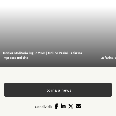
Tecnica Molitoria luglio 2026 | Molino Pasini, la farina
impressa nel dna
La farina 
torna a news
Condividi: