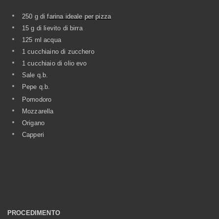
250 g di
farina ideale per pizza
15 g di lievito di birra
125 ml acqua
1 cucchiaino di zucchero
1 cucchiaio di olio evo
Sale q.b.
Pepe q.b.
Pomodoro
Mozzarella
Origano
Capperi
PROCEDIMENTO