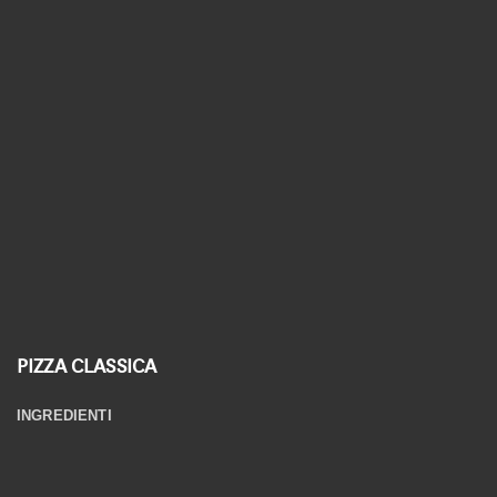
Linea Biologica
Linea Elementi
Linea Primitiva
Granozero
PIZZA CLASSICA
INGREDIENTI