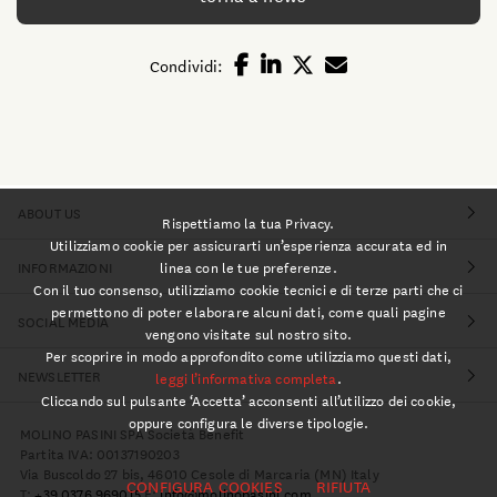
Condividi:
ABOUT US
Rispettiamo la tua Privacy.
Utilizziamo cookie per assicurarti un’esperienza accurata ed in
linea con le tue preferenze.
INFORMAZIONI
Con il tuo consenso, utilizziamo cookie tecnici e di terze parti che ci
permettono di poter elaborare alcuni dati, come quali pagine
SOCIAL MEDIA
vengono visitate sul nostro sito.
Per scoprire in modo approfondito come utilizziamo questi dati,
NEWSLETTER
leggi l’informativa completa
.
Cliccando sul pulsante ‘Accetta’ acconsenti all’utilizzo dei cookie,
oppure configura le diverse tipologie.
MOLINO PASINI SPA Società Benefit
Partita IVA: 00137190203
Via Buscoldo 27 bis, 46010 Cesole di Marcaria (MN) Italy
CONFIGURA COOKIES
RIFIUTA
T:
+39 0376 969015
E:
info@molinopasini.com