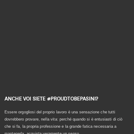
Linea Biologica
Linea Elementi
Linea Primitiva
Granozero
ANCHE VOI SIETE #PROUDTOBEPASINI?
Essere orgogliosi del proprio lavoro è una sensazione che tutti
dovrebbero provare, nella vita: perché quando si è entusiasti di ciò
che si fa, la propria professione e la grande fatica necessaria a
mantenerla, acquista veramente un senso.