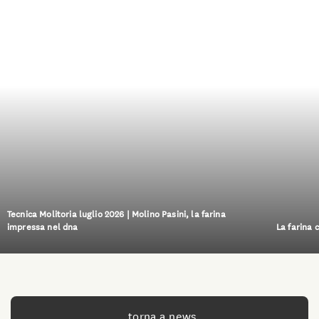
Tecnica Molitoria luglio 2026 | Molino Pasini, la farina
impressa nel dna
La farina 
torna a news