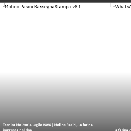
Tecnica Molitoria luglio 2026 | Molino Pasini, la farina
impressa nel dna
La farina 