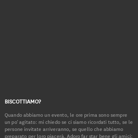
Linea Biologica
Linea Elementi
Linea Primitiva
Granozero
BISCOTTIAMO?
Quando abbiamo un evento, le ore prima sono sempre
un po' agitato: mi chiedo se ci siamo ricordati tutto, se le
persone invitate arriveranno, se quello che abbiamo
preparato per loro piacerà. Adoro far star bene gli amici: