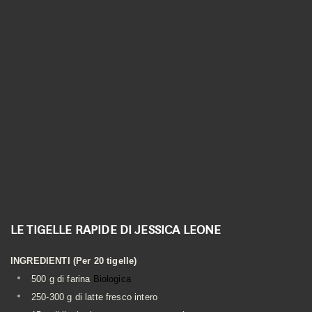
Linea Biologica
Linea Elementi
Linea Primitiva
Granozero
LE TIGELLE RAPIDE DI JESSICA LEONE
INGREDIENTI (Per 20 tigelle)
500 g di farina
Biologica
250-300 g di latte fresco intero