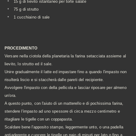
15 g di lievito istantaneo per torte salate
75 g di strutto
1 cucchiaino di sale
PROCEDIMENTO
Versare nella ciotola della planetaria la farina setacciata assieme al
lievito, lo strutto ed il sale.
Unire gradualmente il latte ed impastare fino a quando l'impasto non
risulterà liscio e si staccherà dalle pareti del recipiente.
Avvolgere l'impasto con della pellicola e lasciar riposare per almeno
un'ora.
A questo punto, con l'aiuto di un matterello e di pochissima farina,
stendere l'impasto ad uno spessore di circa mezzo centimetro e
ritagliare le tigelle con un coppapasta.
Scaldare bene l'apposito stampo, leggermente unto, o una padella
antiaderente e cuocere le tigelle un paio di minuti per lato o fino a