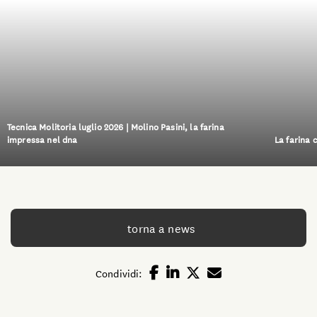
Tecnica Molitoria luglio 2026 | Molino Pasini, la farina
impressa nel dna
La farina 
torna a news
Condividi: