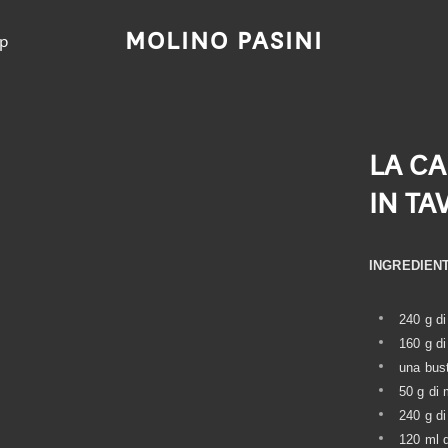
MOLINO PASINI
p
LA CA
IN TA
INGREDIENT
240 g di
160 g d
una bust
50 g di 
240 g di
120 ml d