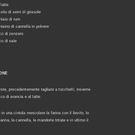
 latte
 olio di semi di girasole
iaio di rum
iaino di cannella in polvere
co di zenzero
co di sale
ONE
arote, precedentemente tagliate a tocchetti, insieme
ucco di arancia e al latte.
in una ciotola mescolare la farina con il lievito, lo
nna, la cannella, le mandorle tritate e in ultimo il