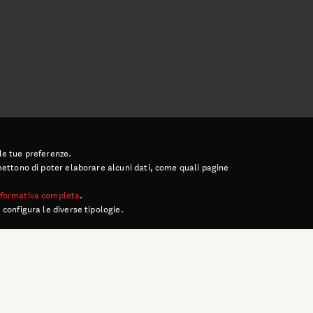
 le tue preferenze.
ermettono di poter elaborare alcuni dati, come quali pagine
informativa completa
.
 configura le diverse tipologie.
ULTIME NEWS