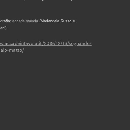
grafia:
accadeintavola
(Mariangela Russo e
ani).
w.accadeintavola.it/2019/12/16/sognando-
laio-matto/