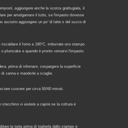
omposti, aggiungere anche la scorza grattugiata, il
are per amalgamare il tutto, se l'impasto dovesse
ppo asciutto aggiungere un po' di latte o del succo di
 riscaldare il forno a 180°C, imburrate uno stampo
 o plumcake e quando è pronto versarvi l'impasto.
dera, prima di infornare, cospargere la superficie
 di canna e mandorle a scaglie.
asciare cuocere per circa 50/60 minuti.
o stecchino vi aiuterà a capire se la cottura è
ddare la torta prima di toglierla dallo stampo e