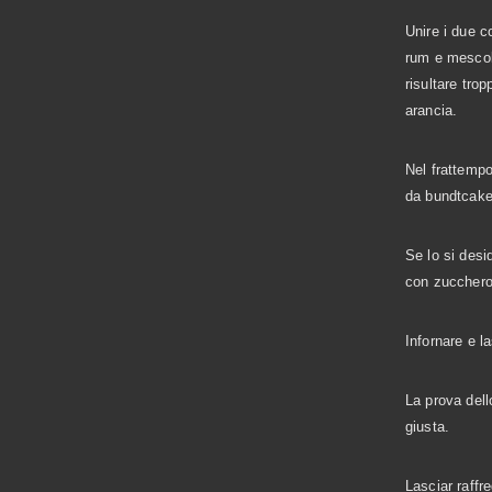
Unire i due c
rum e mescol
risultare tro
arancia.
Nel frattempo
da bundtcake
Se lo si desi
con zucchero
Infornare e l
La prova dell
giusta.
Lasciar raffre