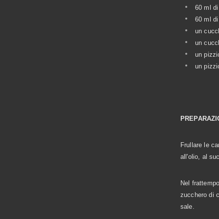
60 ml di
60 ml di
un cucch
un cucch
un pizzi
un pizzi
PREPARAZI
Frullare le c
all'olio, al s
Nel frattempo 
zucchero di ca
sale.