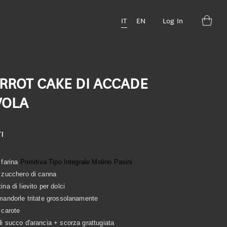
IT
EN
Log In
RROT CAKE DI ACCADE
VOLA
I
 farina
Primitiva Tipo Integrale Molino Pasini
i zucchero di canna
ina di lievito per dolci
mandorle tritate grossolanamente
 carote
i succo d'arancia + scorza grattugiata