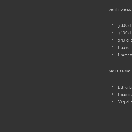
per il ripieno:
g 300 di
g 100 di
g 40 di
1 uovo
1 ramett
per la salsa:
1 dl di 
1 bustin
60 g di 