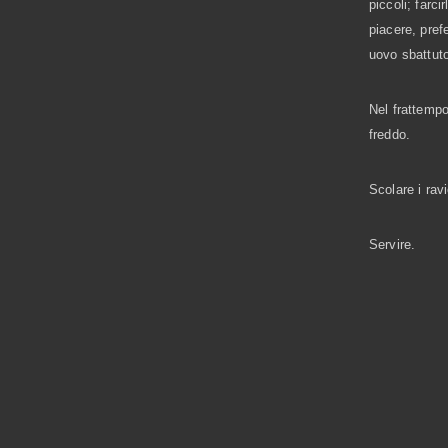
piccoli; farci
piacere, prefe
uovo sbattuto
Nel frattempo 
freddo.
Scolare i ravi
Servire.