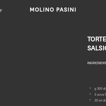
MOLINO PASINI
p
TORTE
SALSI
INGREDIENTI
g 300 di
3 uova 
20 ml di