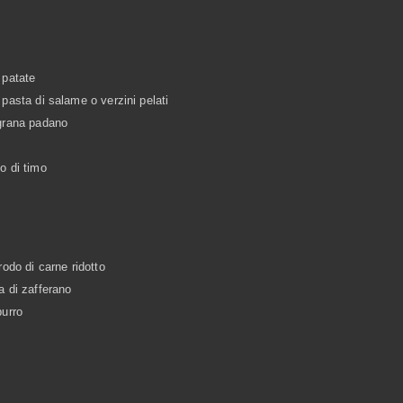
 patate
 pasta di salame o verzini pelati
 grana padano
o di timo
brodo di carne ridotto
a di zafferano
burro