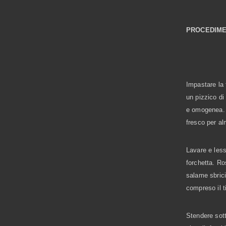
PROCEDIM
Impastare la 
un pizzico di
e omogenea. A
fresco per al
Lavare e less
forchetta. Ro
salame sbricio
compreso il t
Stendere sott