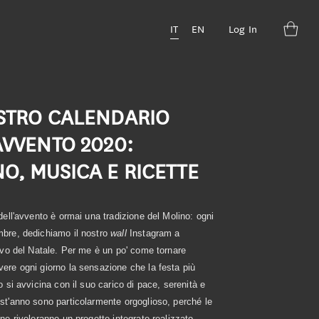
IT
EN
Log In
OSTRO CALENDARIO
AVVENTO 2020:
O, MUSICA E RICETTE
 dell'avvento è ormai una tradizione del Molino: ogni
mbre, dedichiamo il nostro
wall
Instagram a
rivo del Natale. Per me è un po' come tornare
ere ogni giorno la sensazione che la festa più
no si avvicina con il suo carico di pace, serenità e
st'anno sono particolarmente orgoglioso, perché le
ine riveleranno un progetto integrato realizzato