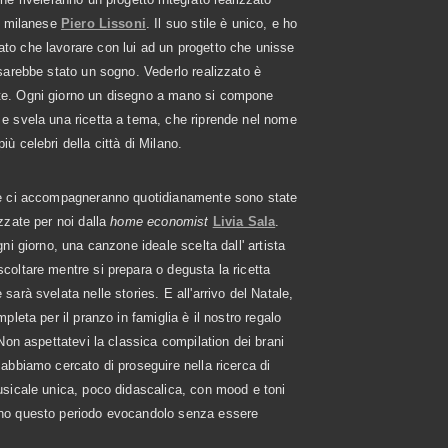
to milanese
Piero Lissoni
. Il suo stile è unico, e ho
to che lavorare con lui ad un progetto che unisse
 sarebbe stato un sogno. Vederlo realizzato è
e. Ogni giorno un disegno a mano si compone
e svela una ricetta a tema, che riprende nel nome
iù celebri della città di Milano.
he ci accompagneranno quotidianamente sono state
izzate per noi dalla
home economist
Livia Sala
.
gni giorno, una canzone ideale scelta dall' artista
scoltare mentre si prepara o degusta la ricetta
sarà svelata nelle stories. E all'arrivo del Natale,
mpleta per il pranzo in famiglia è il nostro regalo
. Non aspettatevi la classica compilation dei brani
 abbiamo cercato di proseguire nella ricerca di
usicale unica, poco didascalica, con mood e toni
no questo periodo evocandolo senza essere