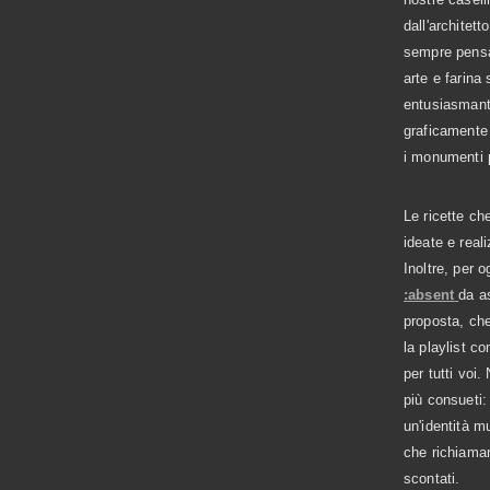
dall'architet
sempre pensa
arte e farina
entusiasmant
graficamente 
i monumenti p
Le ricette c
ideate e real
Inoltre, per o
:absent
da a
proposta, che 
la playlist co
per tutti voi
più consueti:
un'identità m
che richiama
scontati.