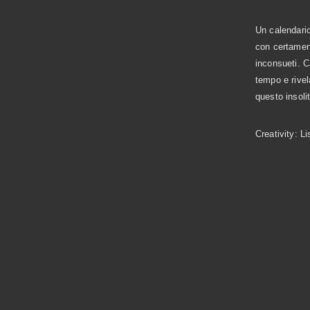
Un calendario
con certamen
inconsueti. C
tempo e rivel
questo insol
Creativity: L