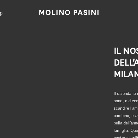
MOLINO PASINI
p
IL N
DELL'
MILAN
Il calendario
anno, a dice
scandire l'ar
bambino, e av
bella dell'an
famiglia. Que
nostre casell