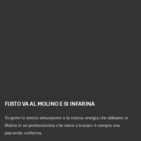
Linea Biologica
Linea Elementi
Linea Primitiva
Granozero
FUSTO VA AL MOLINO E SI INFARINA
Scoprire lo stesso entusiasmo e la stessa energia che abbiamo in
Molino in un professionista che viene a trovarci è sempre una
piacevole conferma.