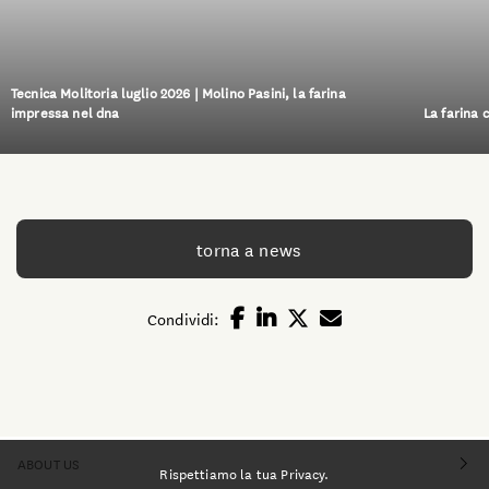
Tecnica Molitoria luglio 2026 | Molino Pasini, la farina
impressa nel dna
La farina 
torna a news
Condividi:
ABOUT US
Rispettiamo la tua Privacy.