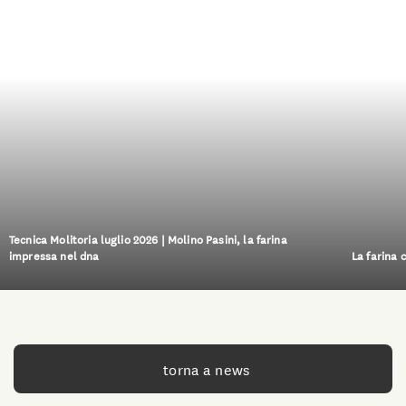
Tecnica Molitoria luglio 2026 | Molino Pasini, la farina
impressa nel dna
La farina 
torna a news