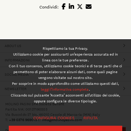
Condividi:
ABOUT US
Rispettiamo la tua Privacy.
Utilizziamo cookie per assicurarti un’esperienza accurata ed in
linea con le tue preferenze.
INFORMAZIONI
Con il tuo consenso, utilizziamo cookie tecnici e di terze parti che ci
permettono di poter elaborare alcuni dati, come quali pagine
SOCIAL MEDIA
vengono visitate sul nostro sito.
Per scoprire in modo approfondito come utilizziamo questi dati,
NEWSLETTER
leggi l’informativa completa
.
Cliccando sul pulsante ‘Accetta’ acconsenti all’utilizzo dei cookie,
oppure configura le diverse tipologie.
MOLINO PASINI SPA Società Benefit
Partita IVA: 00137190203
Via Buscoldo 27 bis, 46010 Cesole di Marcaria (MN) Italy
CONFIGURA COOKIES
RIFIUTA
T:
+39 0376 969015
E:
info@molinopasini.com
Design:
Studio Over