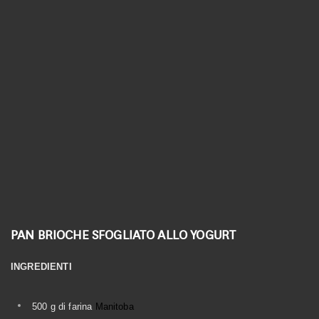
Linea Biologica
Linea Elementi
Linea Primitiva
Granozero
PAN BRIOCHE SFOGLIATO ALLO YOGURT
INGREDIENTI
500 g di farina
Manitoba