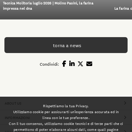
Tecnica Molitoria luglio 2026 | Molino Pasini, la farina
impressa nel dna
La farina 
torna a news
Condividi:
ABOUT US
Rispettiamo la tua Privacy.
Utilizziamo cookie per assicurarti un’esperienza accurata ed in
linea con le tue preferenze.
INFORMAZIONI
Con il tuo consenso, utilizziamo cookie tecnici e di terze parti che ci
permettono di poter elaborare alcuni dati, come quali pagine
SOCIAL MEDIA