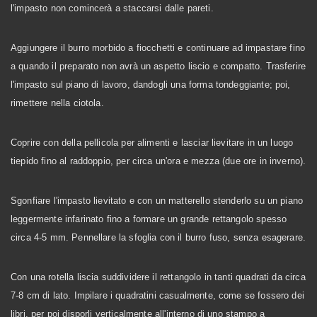
l'impasto non comincerà a staccarsi dalle pareti.
Aggiungere il burro morbido a fiocchetti e continuare ad impastare fino
a quando il preparato non avrà un aspetto liscio e compatto. Trasferire
l'impasto sul piano di lavoro, dandogli una forma tondeggiante; poi,
rimettere nella ciotola.
Coprire con della pellicola per alimenti e lasciar lievitare in un luogo
tiepido fino al raddoppio, per circa un'ora e mezza (due ore in inverno).
Sgonfiare l'impasto lievitato e con un matterello stenderlo su un piano
leggermente infarinato fino a formare un grande rettangolo spesso
circa 4-5 mm. Pennellare la sfoglia con il burro fuso, senza esagerare.
Con una rotella liscia suddividere il rettangolo in tanti quadrati da circa
7-8 cm di lato. Impilare i quadratini casualmente, come se fossero dei
libri, per poi disporli verticalmente all'interno di uno stampo a