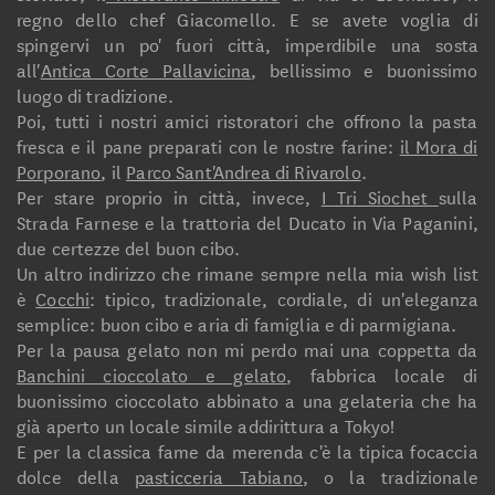
regno dello chef Giacomello. E se avete voglia di
spingervi un po' fuori città, imperdibile una sosta
all'
Antica Corte Pallavicina
, bellissimo e buonissimo
luogo di tradizione.
Poi, tutti i nostri amici ristoratori che offrono la pasta
fresca e il pane preparati con le nostre farine:
il Mora di
Porporano
, il
Parco Sant'Andrea di Rivarolo
.
Per stare proprio in città, invece,
I Tri Siochet
sulla
Strada Farnese e la trattoria del Ducato in Via Paganini,
due certezze del buon cibo.
Un altro indirizzo che rimane sempre nella mia wish list
è
Cocchi
: tipico, tradizionale, cordiale, di un'eleganza
semplice: buon cibo e aria di famiglia e di parmigiana.
Per la pausa gelato non mi perdo mai una coppetta da
Banchini cioccolato e gelato
, fabbrica locale di
buonissimo cioccolato abbinato a una gelateria che ha
già aperto un locale simile addirittura a Tokyo!
E per la classica fame da merenda c'è la tipica focaccia
dolce della
pasticceria Tabiano
, o la tradizionale