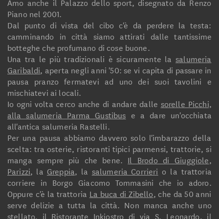
Amo anche il Palazzo dello sport, disegnato da Renzo
Piano nel 2001.
Dal punto di vista del cibo c'è da perdere la testa:
camminando in città siamo attirati dalle tantissime
botteghe che profumano di cose buone.
Una tra le più tradizionali è sicuramente la
salumeria
Garibaldi
, aperta negli anni '50: se vi capita di passare in
pausa pranzo fermatevi ad uno dei suoi tavolini e
mischiatevi ai locali.
Io ogni volta cerco anche di andare dalle
sorelle Picchi,
alla salumeria Parma Gustibus
e a dare un'occhiata
all'antica salumeria Rastelli.
Per una pausa abbiamo davvero solo l'imbarazzo della
scelta: tra osterie, ristoranti tipici parmensi, trattorie, si
manga sempre più che bene.
Il Brodo di Giuggiole
,
Parizzi
, la
Greppia
, la
salumeria Corrieri
o la trattoria
corriere in Borgo Giacomo Tommasini che io adoro.
Oppure c'è la trattoria
La buca di Zibello
, che da 50 anni
serve delizie a tutta la città. Non manca anche uno
stellato, il
Ristorante Inkiostro
di via S. Leonardo, il