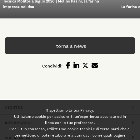
Tecnica Molitoria luglio 2026 | Molino Pasini, la farina
impressa nel dna
La farina 
torna a news
Condividi:
ABOUT US
Rispettiamo la tua Privacy.
Utilizziamo cookie per assicurarti un’esperienza accurata ed in
linea con le tue preferenze.
INFORMAZIONI
Con il tuo consenso, utilizziamo cookie tecnici e di terze parti che ci
permettono di poter elaborare alcuni dati, come quali pagine
SOCIAL MEDIA