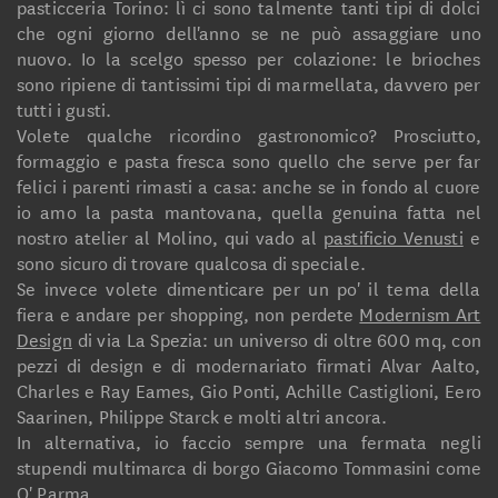
pasticceria Torino: lì ci sono talmente tanti tipi di dolci
che ogni giorno dell'anno se ne può assaggiare uno
nuovo. Io la scelgo spesso per colazione: le brioches
sono ripiene di tantissimi tipi di marmellata, davvero per
tutti i gusti.
Volete qualche ricordino gastronomico? Prosciutto,
formaggio e pasta fresca sono quello che serve per far
felici i parenti rimasti a casa: anche se in fondo al cuore
io amo la pasta mantovana, quella genuina fatta nel
nostro atelier al Molino, qui vado al
pastificio Venusti
e
sono sicuro di trovare qualcosa di speciale.
Se invece volete dimenticare per un po' il tema della
fiera e andare per shopping, non perdete
Modernism Art
Design
di via La Spezia: un universo di oltre 600 mq, con
pezzi di design e di modernariato firmati Alvar Aalto,
Charles e Ray Eames, Gio Ponti, Achille Castiglioni, Eero
Saarinen, Philippe Starck e molti altri ancora.
In alternativa, io faccio sempre una fermata negli
stupendi multimarca di borgo Giacomo Tommasini come
O' Parma
.