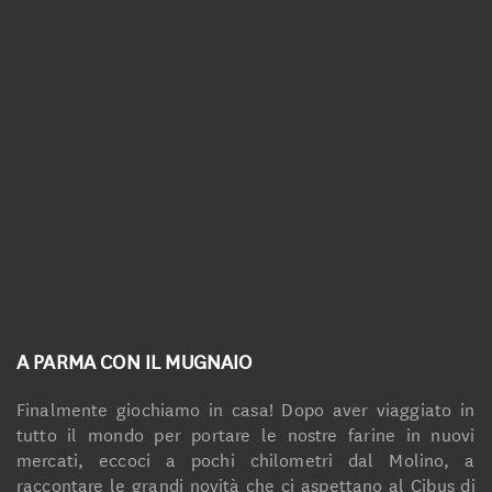
Linea Biologica
Linea Elementi
Linea Primitiva
Granozero
A PARMA CON IL MUGNAIO
Finalmente giochiamo in casa! Dopo aver viaggiato in
tutto il mondo per portare le nostre farine in nuovi
mercati, eccoci a pochi chilometri dal Molino, a
raccontare le grandi novità che ci aspettano al Cibus di