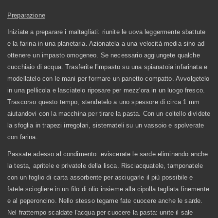
Preparazione
Iniziate a preparare i maltagliati: riunite le uova leggermente sbattute
e la farina in una planetaria. Azionatela a una velocità media sino ad
ottenere un impasto omogeneo. Se necessario aggiungete qualche
cucchiaio di acqua. Trasferite l'impasto su una spianatoia infarinata e
modellatelo con le mani per formare un panetto compatto. Avvolgetelo
in una pellicola e lasciatelo riposare per mezz'ora in un luogo fresco.
Trascorso questo tempo, stendetelo a uno spessore di circa 1 mm
aiutandovi con la macchina per tirare la pasta. Con un coltello dividete
la sfoglia in trapezi irregolari, sistemateli su un vassoio e spolverate
con farina.
Passate adesso al condimento: eviscerate le sarde eliminando anche
la testa, apritele e privatele della lisca. Risciacquatele, tamponatele
con un foglio di carta assorbente per asciugarle il più possibile e
fatele sciogliere in un filo di olio insieme alla cipolla tagliata finemente
e al peperoncino. Nello stesso tegame fate cuocere anche le sarde.
Nel frattempo scaldate l'acqua per cuocere la pasta: unite il sale