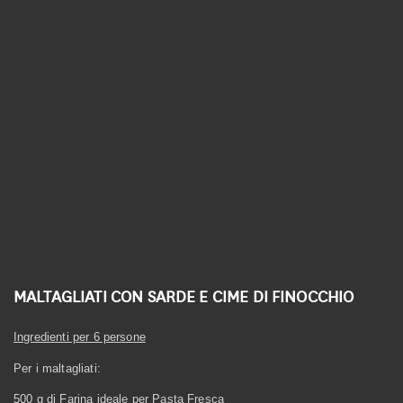
Linea Biologica
Linea Elementi
Linea Primitiva
Granozero
MALTAGLIATI CON SARDE E CIME DI FINOCCHIO
Ingredienti per 6 persone
Per i maltagliati:
500 g di Farina ideale per Pasta Fresca