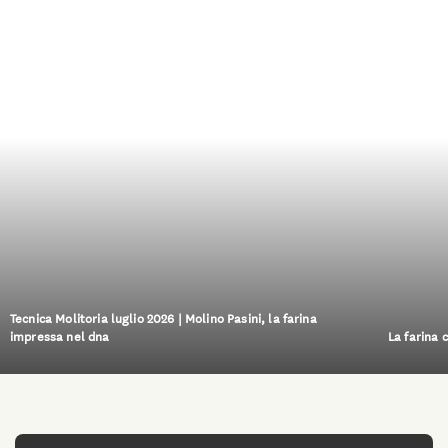
Tecnica Molitoria luglio 2026 | Molino Pasini, la farina
impressa nel dna
La farina 