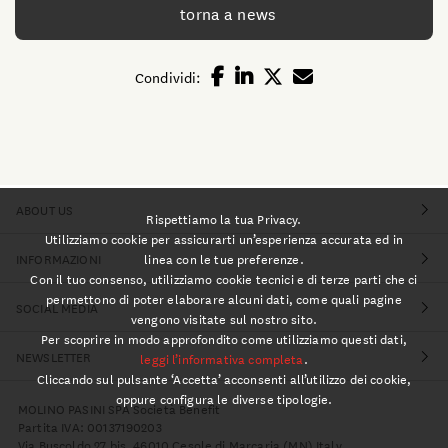
torna a news
Condividi:
ABOUT US
Rispettiamo la tua Privacy.
Utilizziamo cookie per assicurarti un’esperienza accurata ed in
INFORMAZIONI
linea con le tue preferenze.
Con il tuo consenso, utilizziamo cookie tecnici e di terze parti che ci
permettono di poter elaborare alcuni dati, come quali pagine
SOCIAL MEDIA
vengono visitate sul nostro sito.
Per scoprire in modo approfondito come utilizziamo questi dati,
NEWSLETTER
leggi l’informativa completa
.
Cliccando sul pulsante ‘Accetta’ acconsenti all’utilizzo dei cookie,
oppure configura le diverse tipologie.
MOLINO PASINI SPA Società Benefit
Partita IVA: 00137190203
Via Buscoldo 27 bis, 46010 Cesole di Marcaria (MN) Italy