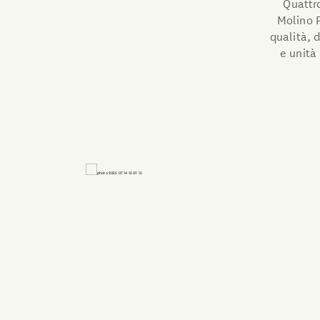
Quattro
Molino P
qualità, d
e unità