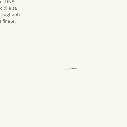
 nel DNA
o di alta
ettaglianti
 finale.