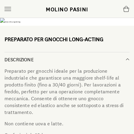
MOLINO PASINI
Farine
Molino
Mugnaio
PREPARATO PER GNOCCHI LONG-ACTING
Piccolo formato
Azienda
News e ricette
Panificazione
Atelier
Magazine cartaceo
DESCRIZIONE
Preparato per gnocchi ideale per la produzione
Pasta Fresca
Certificazioni
Podcast
industriale che garantisce una maggiore shelf-life al
prodotto finito (fino a 30/40 giorni). Per lavorazioni a
freddo, perfetto per una operazione completamente
Pasticceria
Comunicazione
Limited Edition Natale
meccanica. Consente di ottenere uno gnocco
consistente ed elastico anche se sottoposto a stress di
Pizzeria
Video YouTube
trattamento.
Non contiene uova e latte.
Gnocchi